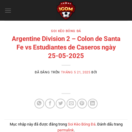
Chuyển
đến
nội
dung
SOI KÈO BÓNG ĐÁ
Argentine Division 2 – Colon de Santa
Fe vs Estudiantes de Caseros ngày
25-05-2025
ĐÃ ĐĂNG TRÊN
THÁNG 5 21, 2025
BỞI
Mục nhập này đã được đăng trong
Soi Kèo Bóng Đá
. Đánh dấu trang
permalink
.