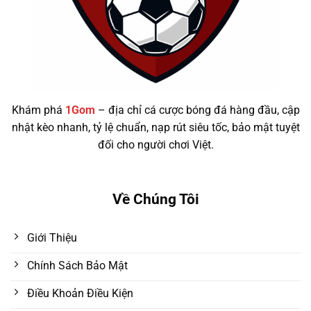
Khám phá
1Gom
– địa chỉ cá cược bóng đá hàng đầu, cập
nhật kèo nhanh, tỷ lệ chuẩn, nạp rút siêu tốc, bảo mật tuyệt
đối cho người chơi Việt.
Về Chúng Tôi
Giới Thiệu
Chính Sách Bảo Mật
Điều Khoản Điều Kiện