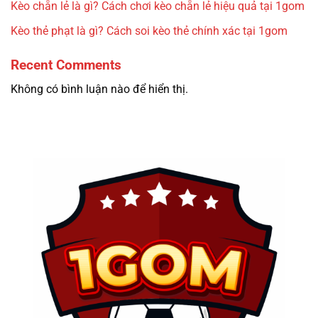
Kèo chẵn lẻ là gì? Cách chơi kèo chẵn lẻ hiệu quả tại 1gom
Kèo thẻ phạt là gì? Cách soi kèo thẻ chính xác tại 1gom
Recent Comments
Không có bình luận nào để hiển thị.