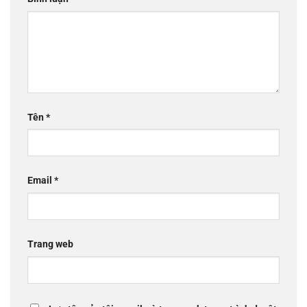
Tên
*
Email
*
Trang web