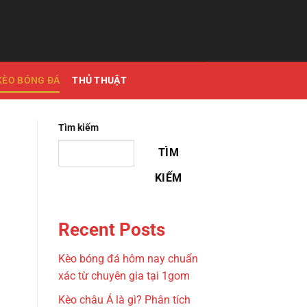
KÈO BÓNG ĐÁ
THỦ THUẬT
Tìm kiếm
TÌM
KIẾM
Recent Posts
Kèo bóng đá hôm nay chuẩn
xác từ chuyên gia tại 1gom
Kèo châu Á là gì? Phân tích