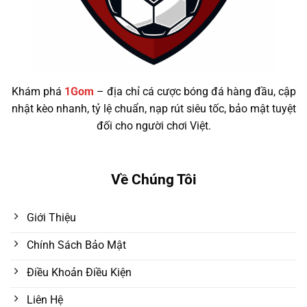
Khám phá
1Gom
– địa chỉ cá cược bóng đá hàng đầu, cập
nhật kèo nhanh, tỷ lệ chuẩn, nạp rút siêu tốc, bảo mật tuyệt
đối cho người chơi Việt.
Về Chúng Tôi
Giới Thiệu
Chính Sách Bảo Mật
Điều Khoản Điều Kiện
Liên Hệ