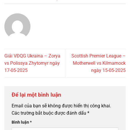
Giải VĐQG Ukraina – Zorya
Scottish Premier League –
vs Polissya Zhytomyr ngày
Motherwell vs Kilmarnock
17-05-2025
ngày 15-05-2025
Để lại một bình luận
Email của bạn sẽ không được hiển thị công khai.
Các trường bắt buộc được đánh dấu
*
Bình luận
*