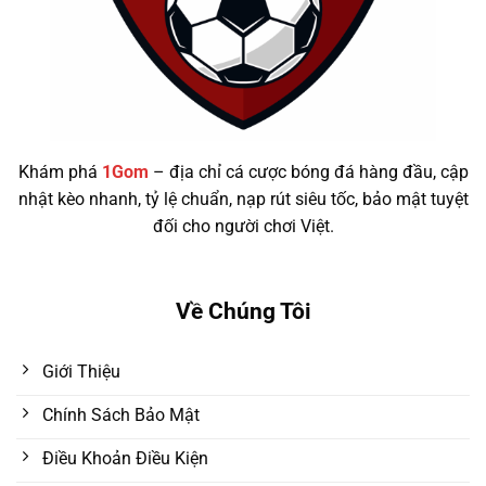
Khám phá
1Gom
– địa chỉ cá cược bóng đá hàng đầu, cập
nhật kèo nhanh, tỷ lệ chuẩn, nạp rút siêu tốc, bảo mật tuyệt
đối cho người chơi Việt.
Về Chúng Tôi
Giới Thiệu
Chính Sách Bảo Mật
Điều Khoản Điều Kiện