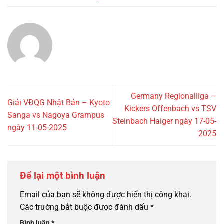
Germany Regionalliga –
Giải VĐQG Nhật Bản – Kyoto
Kickers Offenbach vs TSV
Sanga vs Nagoya Grampus
Steinbach Haiger ngày 17-05-
ngày 11-05-2025
2025
Để lại một bình luận
Email của bạn sẽ không được hiển thị công khai.
Các trường bắt buộc được đánh dấu
*
Bình luận
*