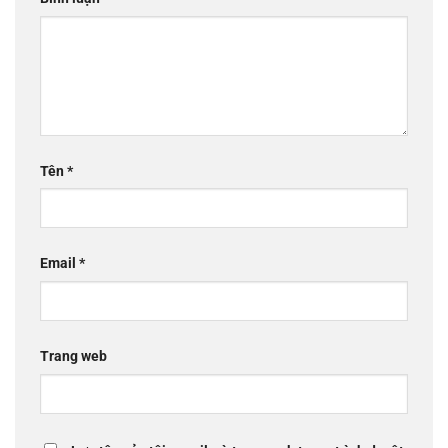
Tên
*
Email
*
Trang web