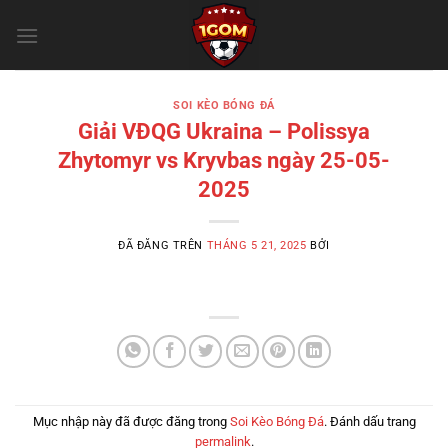
Chuyển
đến
nội
dung
SOI KÈO BÓNG ĐÁ
Giải VĐQG Ukraina – Polissya
Zhytomyr vs Kryvbas ngày 25-05-
2025
ĐÃ ĐĂNG TRÊN
THÁNG 5 21, 2025
BỞI
Mục nhập này đã được đăng trong
Soi Kèo Bóng Đá
. Đánh dấu trang
permalink
.