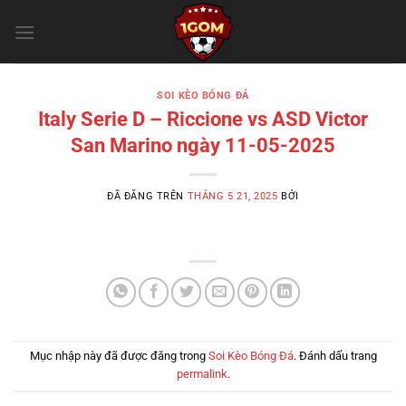
Chuyển
đến
nội
dung
SOI KÈO BÓNG ĐÁ
Italy Serie D – Riccione vs ASD Victor
San Marino ngày 11-05-2025
ĐÃ ĐĂNG TRÊN
THÁNG 5 21, 2025
BỞI
Mục nhập này đã được đăng trong
Soi Kèo Bóng Đá
. Đánh dấu trang
permalink
.