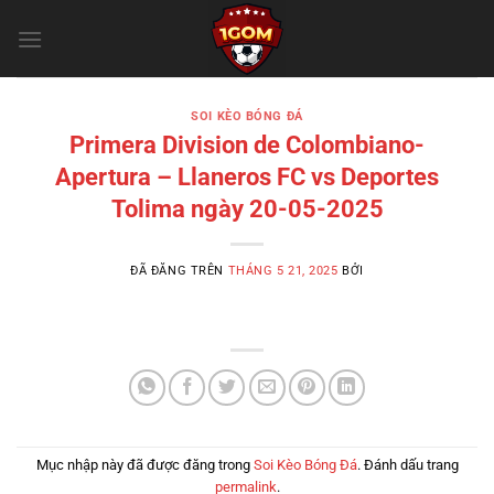
Chuyển
đến
nội
dung
SOI KÈO BÓNG ĐÁ
Primera Division de Colombiano-
Apertura – Llaneros FC vs Deportes
Tolima ngày 20-05-2025
ĐÃ ĐĂNG TRÊN
THÁNG 5 21, 2025
BỞI
Mục nhập này đã được đăng trong
Soi Kèo Bóng Đá
. Đánh dấu trang
permalink
.