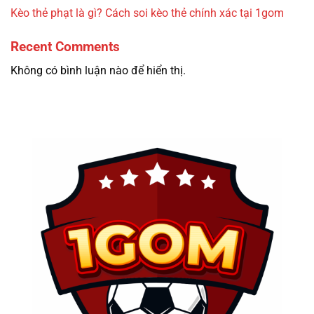
Kèo thẻ phạt là gì? Cách soi kèo thẻ chính xác tại 1gom
Recent Comments
Không có bình luận nào để hiển thị.