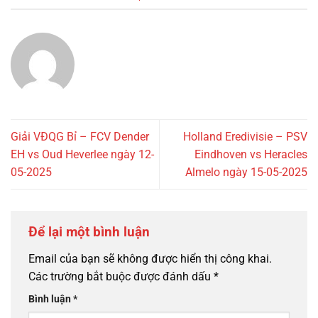
Giải VĐQG Bỉ – FCV Dender
Holland Eredivisie – PSV
EH vs Oud Heverlee ngày 12-
Eindhoven vs Heracles
05-2025
Almelo ngày 15-05-2025
Để lại một bình luận
Email của bạn sẽ không được hiển thị công khai.
Các trường bắt buộc được đánh dấu
*
Bình luận
*